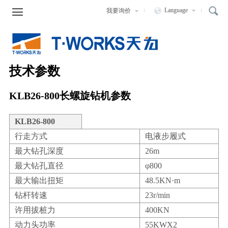

Language
我要询价
走进天为
新闻中心
产品中心
服务支持
人力资源
公司简介
企业新闻
液压静力压桩机
服务宗旨
企业招聘
技术参数
发展历程
行业动态
液压打桩锤
服务网络
网上应聘
KLB26-800长螺旋钻机参数
组织结构
长螺旋钻机
咨询与售后
公司荣誉
SMW工法钻机
KLB26-800
行走方式
电液步履式
圆盘造球机
最大钻孔深度
26m
最大钻孔直径
φ800
最大输出扭矩
48.5KN·m
钻杆转速
23r/min
许用拔桩力
400KN
动力头功率
55KWX2