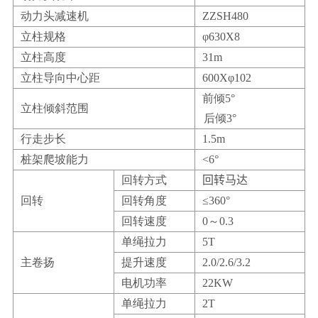
动力头减速机
ZZSH480
立柱规格
φ630X8
立柱高度
31m
立柱导向中心距
600Xφ102
前倾5°
立柱倾斜范围
后倾3°
行走步长
1.5m
桩架爬坡能力
<6°
回转方式
回转马达
回转
回转角度
≤360°
回转速度
0～0.3
单绳拉力
5T
主卷扬
提升速度
2.0/2.6/3.2
电机功率
22KW
单绳拉力
2T