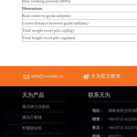
Max working pressure (MPa)
Dimensions
Ram center to guide rail(mm
）
Center distance between guide rail(mm
）
Total weight excel pile cap(kg)
Total length excel pile cap(mm)
info@t-works.cc
天为官方微博
天为产品
联系天为
液压静力压桩机
地址：
湖南省长沙市浏
液压打桩锤
销售：
+86-0731-83209
售后：
+86-0731-83207
长螺旋钻机
邮编：
410323