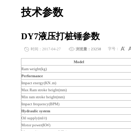
技术参数
DY7液压打桩锤参数
字号：
时间：2017-04-27
浏览量：23258
Model
Ram weight(kg)
Performance
Impact energy(KN..m)
Max Ram stroke height(mm)
Min ram stroke height(mm)
Impact frequency(BPM)
Hydraulic system
Oil supply(ml/r)
Motor power(KW)