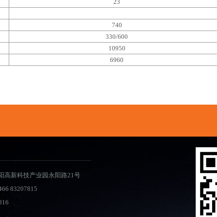
23
740
330/600
10950
6960
阳高新科技产业园永阳路21号
466 83207815
816